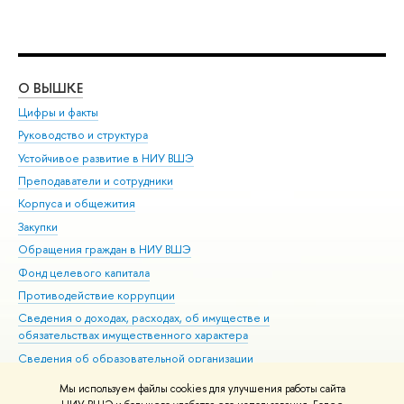
О ВЫШКЕ
ОБ
Цифры и факты
Ли
Руководство и структура
Дов
Устойчивое развитие в НИУ ВШЭ
Ол
Преподаватели и сотрудники
При
Корпуса и общежития
Вы
Закупки
При
Обращения граждан в НИУ ВШЭ
Ас
Фонд целевого капитала
До
Противодействие коррупции
Цен
Сведения о доходах, расходах, об имуществе и
Би
обязательствах имущественного характера
Об
Сведения об образовательной организации
Обр
Людям с ограниченными возможностями здоровья
Мы используем файлы cookies для улучшения работы сайта
Единая платежная страница