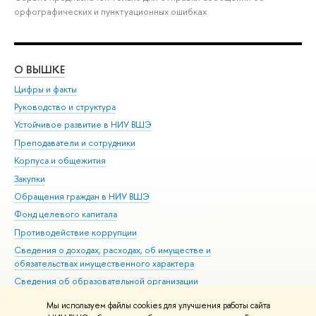
орфографических и пунктуационных ошибках.
О ВЫШКЕ
ОБ
Цифры и факты
Ли
Руководство и структура
Дов
Устойчивое развитие в НИУ ВШЭ
Ол
Преподаватели и сотрудники
При
Корпуса и общежития
Вы
Закупки
При
Обращения граждан в НИУ ВШЭ
Ас
Фонд целевого капитала
До
Противодействие коррупции
Цен
Сведения о доходах, расходах, об имуществе и
Би
обязательствах имущественного характера
Об
Сведения об образовательной организации
Обр
Людям с ограниченными возможностями здоровья
Мы используем файлы cookies для улучшения работы сайта