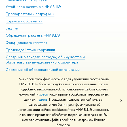
Устойчивое развитие в НИУ ВШЭ
Ол
Преподаватели и сотрудники
При
Корпуса и общежития
Вы
Закупки
При
Обращения граждан в НИУ ВШЭ
Ас
Фонд целевого капитала
До
Противодействие коррупции
Цен
Сведения о доходах, расходах, об имуществе и
Би
обязательствах имущественного характера
Об
Сведения об образовательной организации
Обр
Людям с ограниченными возможностями здоровья
Мы используем файлы cookies для улучшения работы сайта
Единая платежная страница
НИУ ВШЭ и большего удобства его использования. Более
подробную информацию об использовании файлов cookies
Работа в Вышке
можно найти
здесь
, наши правила обработки персональных
данных –
здесь
. Продолжая пользоваться сайтом, вы
✖
Редактору
подтверждаете, что были проинформированы об
© НИУ ВШЭ 1993–2026
Адреса и контакты
Условия использования
использовании файлов cookies сайтом НИУ ВШЭ и согласны
с нашими правилами обработки персональных данных. Вы
материалов
Политика конфиденциальности
Карта сайта
можете отключить файлы cookies в настройках Вашего
Шрифты HSE Sans и HSE Slab разработаны в
Школе дизайна НИУ ВШЭ
браузера.