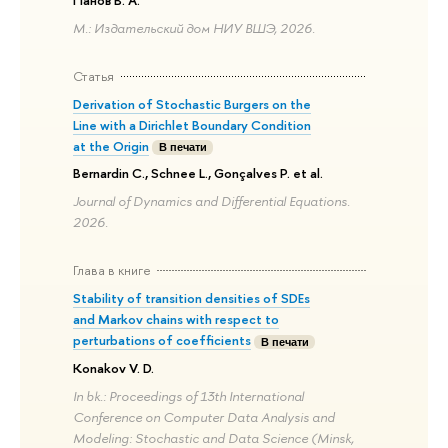
М.: Издательский дом НИУ ВШЭ, 2026.
Статья
Derivation of Stochastic Burgers on the
Line with a Dirichlet Boundary Condition
at the Origin
В печати
Bernardin C., Schnee L., Gonçalves P. et al.
Journal of Dynamics and Differential Equations.
2026.
Глава в книге
Stability of transition densities of SDEs
and Markov chains with respect to
perturbations of coefficients
В печати
Konakov V. D.
In bk.: Proceedings of 13th International
Conference on Computer Data Analysis and
Modeling: Stochastic and Data Science (Minsk,