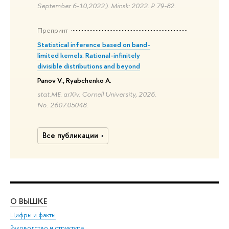
September 6-10,2022). Minsk: 2022. P. 79-82.
Препринт
Statistical inference based on band-
limited kernels: Rational-infinitely
divisible distributions and beyond
Panov V., Ryabchenko A.
stat.ME. arXiv. Cornell University, 2026.
No. 2607.05048.
Все публикации
О ВЫШКЕ
ОБ
Цифры и факты
Ли
Руководство и структура
Дов