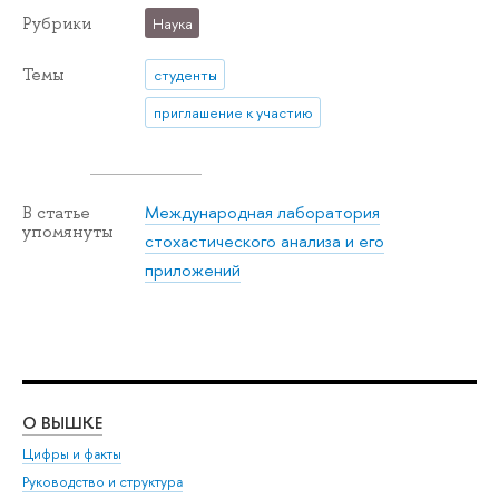
Рубрики
Наука
Темы
студенты
приглашение к участию
Международная лаборатория
В статье
упомянуты
стохастического анализа и его
приложений
О ВЫШКЕ
ОБ
Цифры и факты
Ли
Руководство и структура
Дов