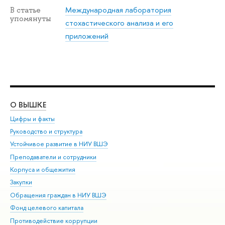
Международная лаборатория
В статье
упомянуты
стохастического анализа и его
приложений
О ВЫШКЕ
ОБ
Цифры и факты
Ли
Руководство и структура
Дов
Устойчивое развитие в НИУ ВШЭ
Ол
Преподаватели и сотрудники
При
Корпуса и общежития
Вы
Закупки
При
Обращения граждан в НИУ ВШЭ
Ас
Фонд целевого капитала
До
Противодействие коррупции
Цен