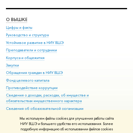
О ВЫШКЕ
ОБ
Цифры и факты
Ли
Руководство и структура
Дов
Устойчивое развитие в НИУ ВШЭ
Ол
Преподаватели и сотрудники
При
Корпуса и общежития
Вы
Закупки
При
Обращения граждан в НИУ ВШЭ
Ас
Фонд целевого капитала
До
Противодействие коррупции
Цен
Сведения о доходах, расходах, об имуществе и
Би
обязательствах имущественного характера
Об
Сведения об образовательной организации
Обр
Людям с ограниченными возможностями здоровья
Мы используем файлы cookies для улучшения работы сайта
Единая платежная страница
НИУ ВШЭ и большего удобства его использования. Более
подробную информацию об использовании файлов cookies
Работа в Вышке