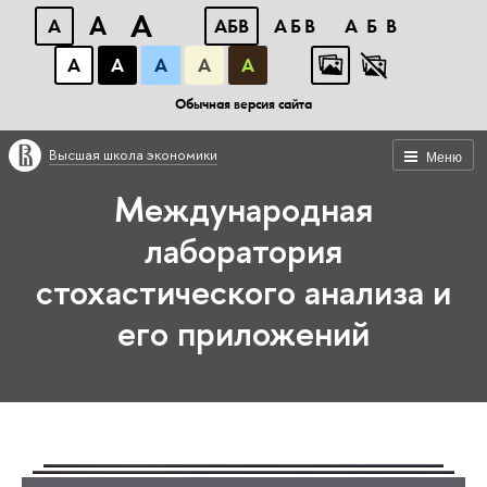
A
A
A
АБВ
АБВ
АБВ
А
А
А
А
А
Обычная версия сайта
Высшая школа экономики
Меню
Международная
лаборатория
стохастического анализа и
его приложений